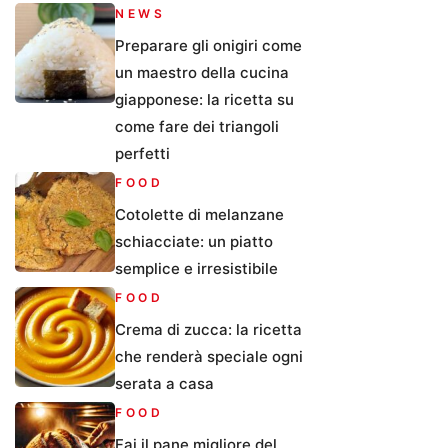
NEWS
Preparare gli onigiri come
un maestro della cucina
giapponese: la ricetta su
come fare dei triangoli
perfetti
FOOD
Cotolette di melanzane
schiacciate: un piatto
semplice e irresistibile
FOOD
Crema di zucca: la ricetta
che renderà speciale ogni
serata a casa
FOOD
Fai il pane migliore del