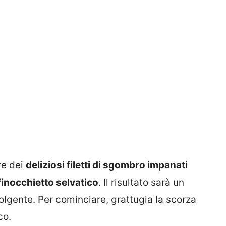
re dei
deliziosi filetti di sgombro impanati
 finocchietto selvatico
. Il risultato sarà un
olgente. Per cominciare, grattugia la scorza
co.