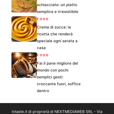
schiacciate: un piatto
semplice e irresistibile
FOOD
Crema di zucca: la
ricetta che renderà
speciale ogni serata a
casa
FOOD
Fai il pane migliore del
mondo con pochi
semplici gesti:
croccante fuori, soffice
dentro
Intaste.it di proprietà di NEXTMEDIAWEB SRL - Via