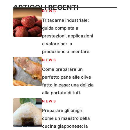
ARTICOLI RECENTI
NEWS
Tritacarne industriale:
guida completa a
prestazioni, applicazioni
e valore per la
produzione alimentare
NEWS
Come preparare un
perfetto pane alle olive
fatto in casa: una delizia
alla portata di tutti
NEWS
Preparare gli onigiri
come un maestro della
cucina giapponese: la