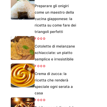
Preparare gli onigiri
come un maestro della
cucina giapponese: la
ricetta su come fare dei
triangoli perfetti
FOOD
Cotolette di melanzane
schiacciate: un piatto
semplice e irresistibile
FOOD
Crema di zucca: la
ricetta che renderà
speciale ogni serata a
casa
FOOD