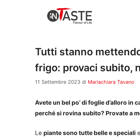
Vai
al
contenuto
Tutti stanno mettendo d
frigo: provaci subito, 
11 Settembre 2023
di
Mariachiara Tavano
Avete un bel po’ di foglie d’alloro i
perché si rovina subito? Provate a me
Le
piante sono tutte belle e speciali
e