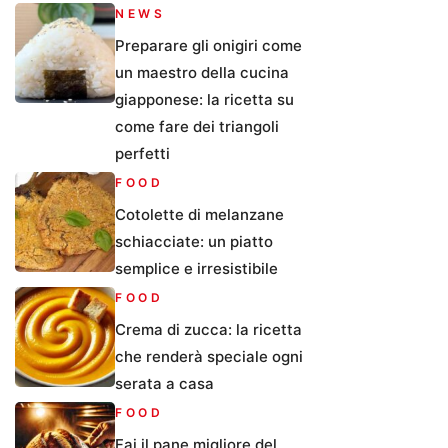
NEWS
Preparare gli onigiri come
un maestro della cucina
giapponese: la ricetta su
come fare dei triangoli
perfetti
FOOD
Cotolette di melanzane
schiacciate: un piatto
semplice e irresistibile
FOOD
Crema di zucca: la ricetta
che renderà speciale ogni
serata a casa
FOOD
Fai il pane migliore del