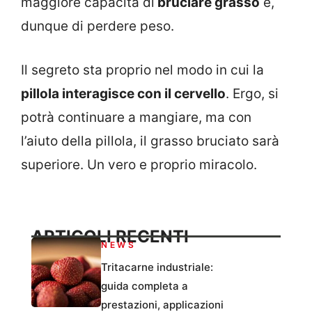
maggiore capacità di
bruciare grasso
e,
dunque di perdere peso.
Il segreto sta proprio nel modo in cui la
pillola interagisce con il cervello
. Ergo, si
potrà continuare a mangiare, ma con
l’aiuto della pillola, il grasso bruciato sarà
superiore. Un vero e proprio miracolo.
ARTICOLI RECENTI
NEWS
Tritacarne industriale:
guida completa a
prestazioni, applicazioni