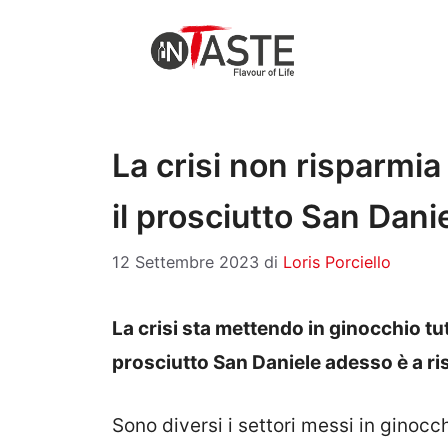
Vai
al
contenuto
La crisi non risparmi
il prosciutto San Dani
12 Settembre 2023
di
Loris Porciello
La crisi sta mettendo in ginocchio tut
prosciutto San Daniele adesso è a ri
Sono diversi i settori messi in ginocc