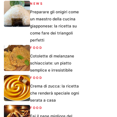
NEWS
Preparare gli onigiri come
un maestro della cucina
giapponese: la ricetta su
come fare dei triangoli
perfetti
FOOD
Cotolette di melanzane
schiacciate: un piatto
semplice e irresistibile
FOOD
Crema di zucca: la ricetta
che renderà speciale ogni
serata a casa
FOOD
Fai il pane migliore del