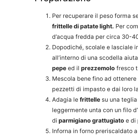
Per recuperare il peso forma se
frittelle di patate light.
Per comin
d’acqua fredda per circa 30-40
Dopodiché, scolale e lasciale i
all’interno di una scodella aiu
pepe
ed il
prezzemolo
fresco tr
Mescola bene fino ad ottenere 
pezzetti di impasto e dai loro l
Adagia le
frittelle
su una teglia
leggermente unta con un filo d’
di
parmigiano grattugiato
e di
Inforna in forno preriscaldato 