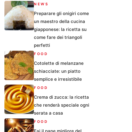
NEWS
Preparare gli onigiri come
un maestro della cucina
giapponese: la ricetta su
come fare dei triangoli
perfetti
FOOD
Cotolette di melanzane
schiacciate: un piatto
semplice e irresistibile
FOOD
Crema di zucca: la ricetta
che renderà speciale ogni
serata a casa
FOOD
Fai il pane migliore del