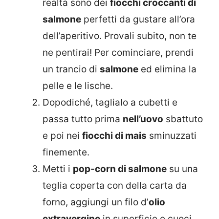
realtà sono dei
fiocchi croccanti di
salmone
perfetti da gustare all’ora
dell’aperitivo. Provali subito, non te
ne pentirai! Per cominciare, prendi
un trancio di
salmone
ed elimina la
pelle e le lische.
Dopodiché, taglialo a cubetti e
passa tutto prima
nell’uovo
sbattuto
e poi nei
fiocchi di mais
sminuzzati
finemente.
Metti i
pop-corn di salmone
su una
teglia coperta con della carta da
forno, aggiungi un filo d’
olio
extravergine
in superficie e cuoci