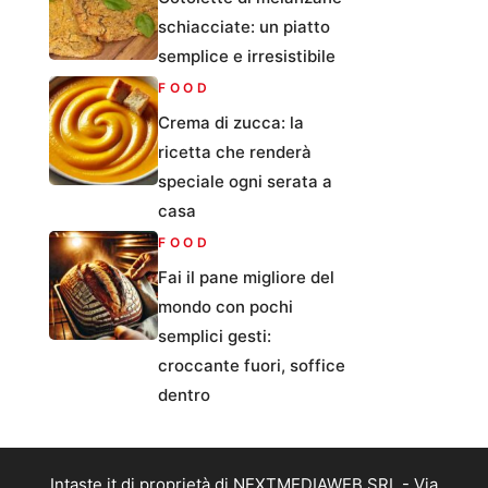
schiacciate: un piatto
semplice e irresistibile
FOOD
Crema di zucca: la
ricetta che renderà
speciale ogni serata a
casa
FOOD
Fai il pane migliore del
mondo con pochi
semplici gesti:
croccante fuori, soffice
dentro
Intaste.it di proprietà di NEXTMEDIAWEB SRL - Via