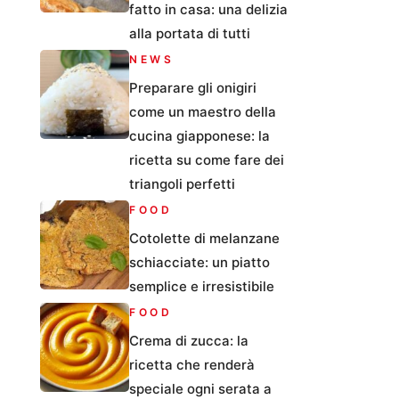
fatto in casa: una delizia
alla portata di tutti
NEWS
Preparare gli onigiri
come un maestro della
cucina giapponese: la
ricetta su come fare dei
triangoli perfetti
FOOD
Cotolette di melanzane
schiacciate: un piatto
semplice e irresistibile
FOOD
Crema di zucca: la
ricetta che renderà
speciale ogni serata a