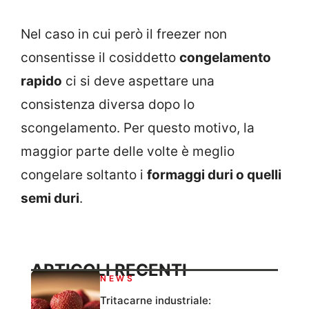
Nel caso in cui però il freezer non
consentisse il cosiddetto
congelamento
rapido
ci si deve aspettare una
consistenza diversa dopo lo
scongelamento. Per questo motivo, la
maggior parte delle volte è meglio
congelare soltanto i
formaggi duri o quelli
semi duri
.
ARTICOLI RECENTI
NEWS
Tritacarne industriale: