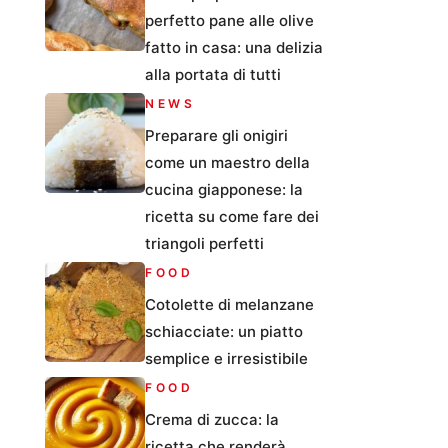
perfetto pane alle olive
fatto in casa: una delizia
alla portata di tutti
NEWS
Preparare gli onigiri
come un maestro della
cucina giapponese: la
ricetta su come fare dei
triangoli perfetti
FOOD
Cotolette di melanzane
schiacciate: un piatto
semplice e irresistibile
FOOD
Crema di zucca: la
ricetta che renderà