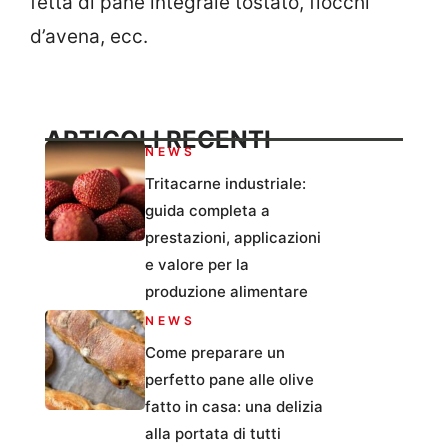
fetta di pane integrale tostato, fiocchi
d’avena, ecc.
ARTICOLI RECENTI
NEWS
Tritacarne industriale:
guida completa a
prestazioni, applicazioni
e valore per la
produzione alimentare
NEWS
Come preparare un
perfetto pane alle olive
fatto in casa: una delizia
alla portata di tutti