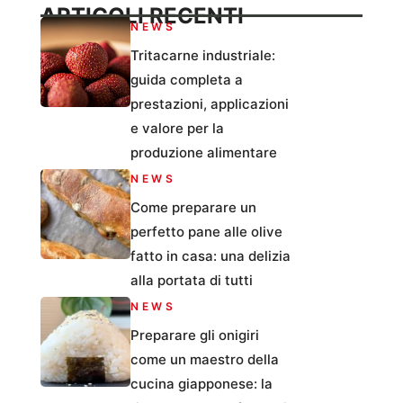
ARTICOLI RECENTI
NEWS
Tritacarne industriale:
guida completa a
prestazioni, applicazioni
e valore per la
produzione alimentare
NEWS
Come preparare un
perfetto pane alle olive
fatto in casa: una delizia
alla portata di tutti
NEWS
Preparare gli onigiri
come un maestro della
cucina giapponese: la