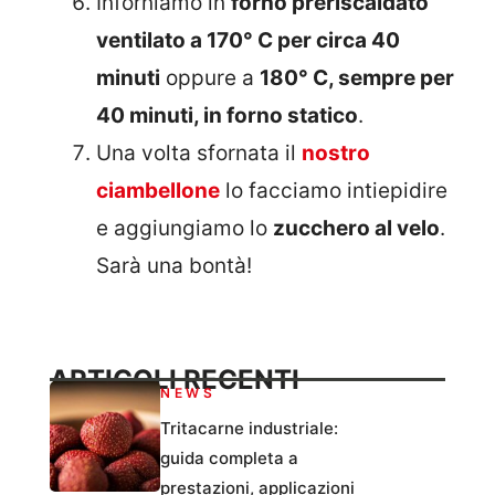
Inforniamo in
forno preriscaldato
ventilato a 170° C per circa 40
minuti
oppure a
180° C, sempre per
40 minuti, in forno statico
.
Una volta sfornata il
nostro
ciambellone
lo facciamo intiepidire
e aggiungiamo lo
zucchero al velo
.
Sarà una bontà!
ARTICOLI RECENTI
NEWS
Tritacarne industriale:
guida completa a
prestazioni, applicazioni