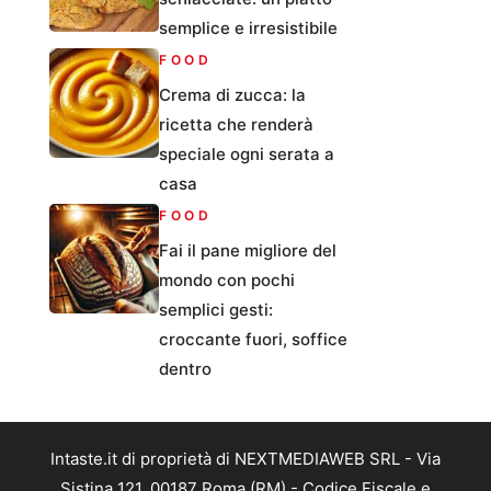
semplice e irresistibile
FOOD
Crema di zucca: la
ricetta che renderà
speciale ogni serata a
casa
FOOD
Fai il pane migliore del
mondo con pochi
semplici gesti:
croccante fuori, soffice
dentro
Intaste.it di proprietà di NEXTMEDIAWEB SRL - Via
Sistina 121, 00187 Roma (RM) - Codice Fiscale e