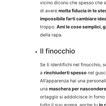
vicino dicono che spesso che 
di avere
molta fiducia in te st
impossibile farti cambiare ide
troppo.
Ami le cose semplici, 
della rapa.
Il finocchio
Se ti identifichi nel finocchio,
a
rinchiuderti spesso
nel gusc
All’apparenza hai una personal
una
maschera per nascondere l
ortaggio si addolcisce in forno
tutto il suo aroma, anche tu
in 