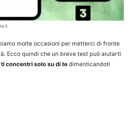
te.it
biamo molte occasioni per metterci di fronte
tà. Ecco quindi che un breve test può aiutarti
i
ti concentri solo su di te
dimenticandoti
.