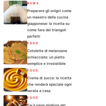
NEWS
Preparare gli onigiri come
un maestro della cucina
giapponese: la ricetta su
come fare dei triangoli
perfetti
FOOD
Cotolette di melanzane
schiacciate: un piatto
semplice e irresistibile
FOOD
Crema di zucca: la ricetta
che renderà speciale ogni
serata a casa
FOOD
Fai il pane migliore del