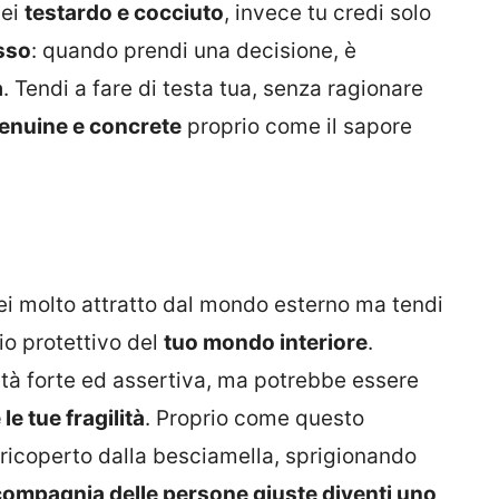
sei
testardo e cocciuto
, invece tu credi solo
esso
: quando prendi una decisione, è
a
. Tendi a fare di testa tua, senza ragionare
genuine e concrete
proprio come il sapore
 sei molto attratto dal mondo esterno ma tendi
io protettivo del
tuo mondo interiore
.
ità forte ed assertiva, ma potrebbe essere
e tue fragilità
. Proprio come questo
 ricoperto dalla besciamella, sprigionando
compagnia delle persone giuste diventi uno