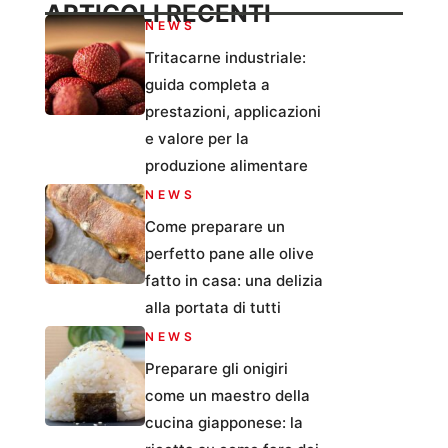
ARTICOLI RECENTI
NEWS
Tritacarne industriale:
guida completa a
prestazioni, applicazioni
e valore per la
produzione alimentare
NEWS
Come preparare un
perfetto pane alle olive
fatto in casa: una delizia
alla portata di tutti
NEWS
Preparare gli onigiri
come un maestro della
cucina giapponese: la