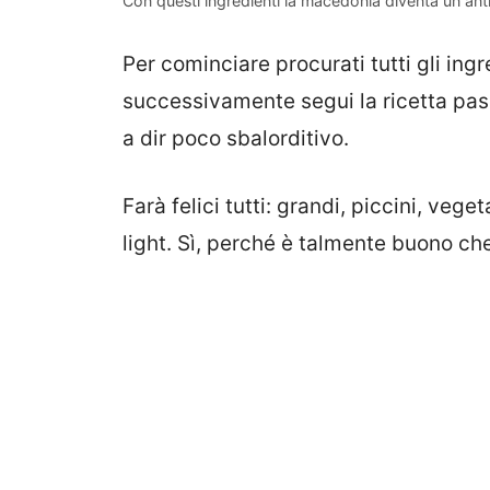
Con questi ingredienti la macedonia diventa un anti
Per cominciare procurati tutti gli ingr
successivamente segui la ricetta passo
a dir poco sbalorditivo.
Farà felici tutti: grandi, piccini, veg
light. Sì, perché è talmente buono ch