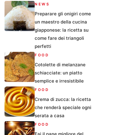
NEWS
Preparare gli onigiri come
un maestro della cucina
giapponese: la ricetta su
come fare dei triangoli
perfetti
FOOD
Cotolette di melanzane
schiacciate: un piatto
semplice e irresistibile
FOOD
Crema di zucca: la ricetta
che renderà speciale ogni
serata a casa
FOOD
Fai il pane migliore del