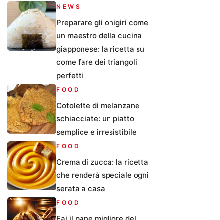
NEWS
Preparare gli onigiri come
un maestro della cucina
giapponese: la ricetta su
come fare dei triangoli
perfetti
FOOD
Cotolette di melanzane
schiacciate: un piatto
semplice e irresistibile
FOOD
Crema di zucca: la ricetta
che renderà speciale ogni
serata a casa
FOOD
Fai il pane migliore del