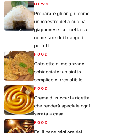
NEWS
Preparare gli onigiri come
un maestro della cucina
giapponese: la ricetta su
come fare dei triangoli
perfetti
FOOD
Cotolette di melanzane
schiacciate: un piatto
semplice e irresistibile
FOOD
Crema di zucca: la ricetta
che renderà speciale ogni
serata a casa
FOOD
Fai il pane migliore del