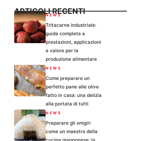
ARTICOLI RECENTI
NEWS
Tritacarne industriale:
guida completa a
prestazioni, applicazioni
e valore per la
produzione alimentare
NEWS
Come preparare un
perfetto pane alle olive
fatto in casa: una delizia
alla portata di tutti
NEWS
Preparare gli onigiri
come un maestro della
cucina giapponese: la