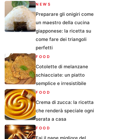
NEWS
Preparare gli onigiri come
un maestro della cucina
giapponese: la ricetta su
come fare dei triangoli
perfetti
FOOD
Cotolette di melanzane
schiacciate: un piatto
semplice e irresistibile
FOOD
Crema di zucca: la ricetta
che renderà speciale ogni
serata a casa
FOOD
Fai il pane migliore del