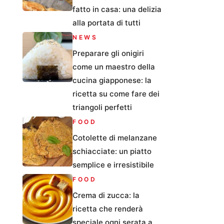
fatto in casa: una delizia
alla portata di tutti
NEWS
Preparare gli onigiri
come un maestro della
cucina giapponese: la
ricetta su come fare dei
triangoli perfetti
FOOD
Cotolette di melanzane
schiacciate: un piatto
semplice e irresistibile
FOOD
Crema di zucca: la
ricetta che renderà
speciale ogni serata a