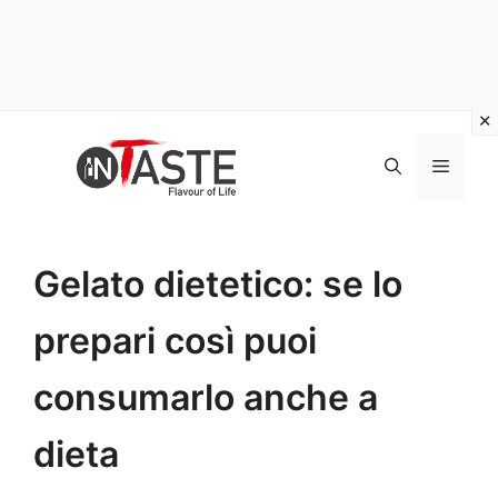
Vai
al
Menu
contenuto
Gelato dietetico: se lo
prepari così puoi
consumarlo anche a
dieta