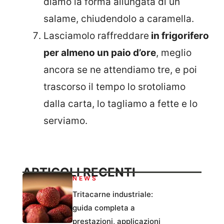
diamo la forma allungata di un
salame, chiudendolo a caramella.
Lasciamolo raffreddare
in frigorifero
per almeno un paio d’ore
, meglio
ancora se ne attendiamo tre, e poi
trascorso il tempo lo srotoliamo
dalla carta, lo tagliamo a fette e lo
serviamo.
ARTICOLI RECENTI
NEWS
Tritacarne industriale:
guida completa a
prestazioni, applicazioni