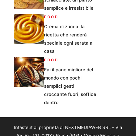
semplice e irresistibile
FOOD
Crema di zucca: la
ricetta che renderà
speciale ogni serata a
casa
FOOD
Fai il pane migliore del
mondo con pochi
semplici gesti:
croccante fuori, soffice
dentro
Intaste.it di proprietà di NEXTMEDIAWEB SRL - Via
Sistina 121, 00187 Roma (RM) - Codice Fiscale e