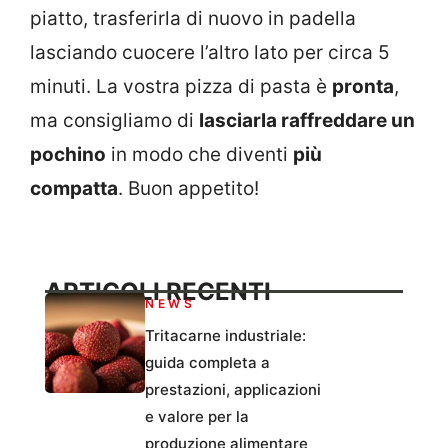
piatto, trasferirla di nuovo in padella
lasciando cuocere l’altro lato per circa 5
minuti. La vostra pizza di pasta è
pronta
,
ma consigliamo di
lasciarla raffreddare un
pochino
in modo che diventi
più
compatta
. Buon appetito!
ARTICOLI RECENTI
NEWS
Tritacarne industriale:
guida completa a
prestazioni, applicazioni
e valore per la
produzione alimentare