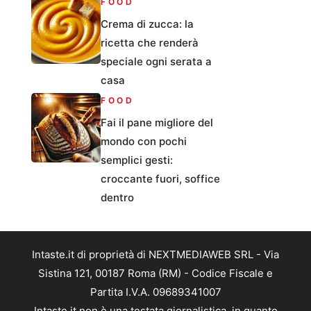
FOOD
Crema di zucca: la
ricetta che renderà
speciale ogni serata a
casa
FOOD
Fai il pane migliore del
mondo con pochi
semplici gesti:
croccante fuori, soffice
dentro
Intaste.it di proprietà di NEXTMEDIAWEB SRL - Via
Sistina 121, 00187 Roma (RM) - Codice Fiscale e
Partita I.V.A. 09689341007
Intaste.it non è una testata giornalistica, in quanto