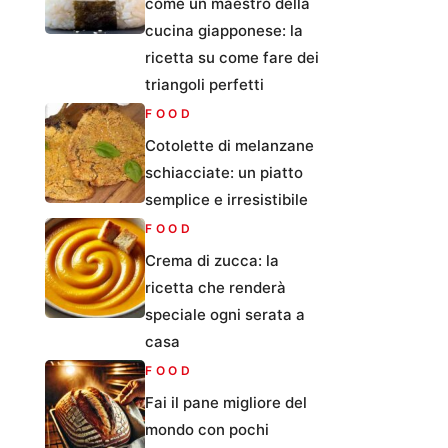
come un maestro della
cucina giapponese: la
ricetta su come fare dei
triangoli perfetti
FOOD
Cotolette di melanzane
schiacciate: un piatto
semplice e irresistibile
FOOD
Crema di zucca: la
ricetta che renderà
speciale ogni serata a
casa
FOOD
Fai il pane migliore del
mondo con pochi