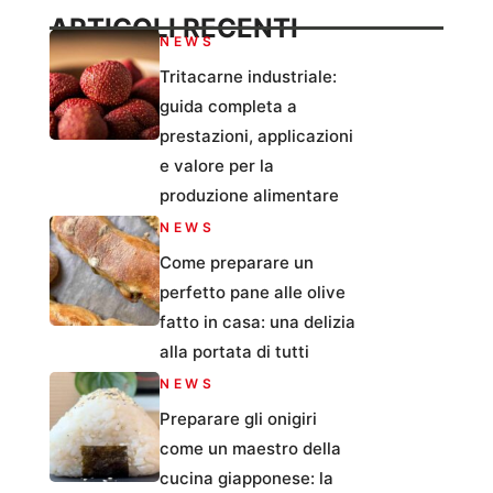
ARTICOLI RECENTI
NEWS
Tritacarne industriale:
guida completa a
prestazioni, applicazioni
e valore per la
produzione alimentare
NEWS
Come preparare un
perfetto pane alle olive
fatto in casa: una delizia
alla portata di tutti
NEWS
Preparare gli onigiri
come un maestro della
cucina giapponese: la