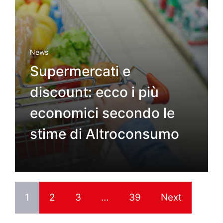
News
Supermercati e
discount: ecco i più
economici secondo le
stime di Altroconsumo
1
2
3
…
39
Next